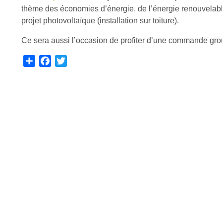
thème des économies d’énergie, de l’énergie renouvelable
projet photovoltaïque (installation sur toiture).
Ce sera aussi l’occasion de profiter d’une commande gro
S
F
T
h
a
w
a
c
i
r
e
t
e
b
t
o
e
o
r
k