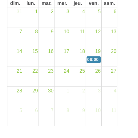
dim.
lun.
mar.
mer.
jeu.
ven.
sam.
31
1
2
3
4
5
6
7
8
9
10
11
12
13
14
15
16
17
18
19
20
06:00 pm
Assemblée génér
21
22
23
24
25
26
27
28
29
30
1
2
3
4
5
6
7
8
9
10
11