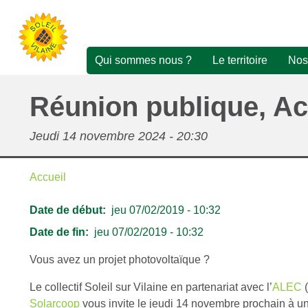
Aller
au
contenu
principal
Qui sommes nous ?
Le territoire
Nos 
Navigation
Proj
principale
Réunion publique, Ac
pho
Chif
Jeudi 14 novembre 2024 - 20:30
Acha
Accueil
sola
Fil
Phot
Date de début
jeu 07/02/2019 - 10:32
d'Ariane
part
Date de fin
jeu 07/02/2019 - 10:32
Vous avez un projet photovoltaïque ?
Le collectif Soleil sur Vilaine en partenariat avec l’
ALEC
(
Solarcoop
vous invite le jeudi 14 novembre prochain à u