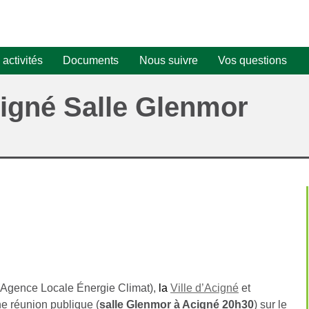
activités
Documents
Nous suivre
Vos questions
Projet PV n°1
ets
Newsletter Mars 2023
igné Salle Glenmor
tovoltaïques
Newsletter Sept. 2022
fres clés
Newsletter Avril 2022
t groupé kits
Newsletter Mars 2022
ires
ovoltaïque pour les
iculiers
Agence Locale Énergie Climat),
la
Ville d’Acigné
et
ne réunion publique (
salle Glenmor à Acigné 20h30
) sur le